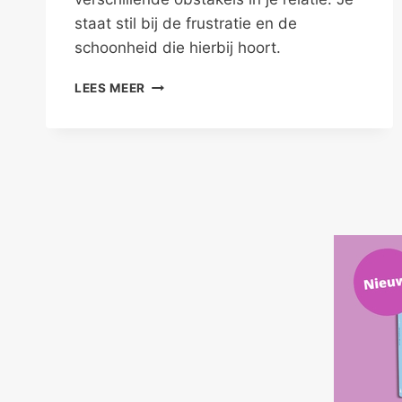
staat stil bij de frustratie en de
schoonheid die hierbij hoort.
WAT
LEES MEER
STAAT
ER
TUSSEN
JOU
EN
JE
PARTNER?