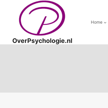
Doorgaan
naar
inhoud
Home
OverPsychologie.nl