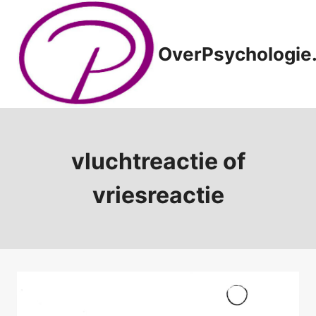
Doorgaan
naar
inhoud
OverPsychologie.
vluchtreactie of
vriesreactie