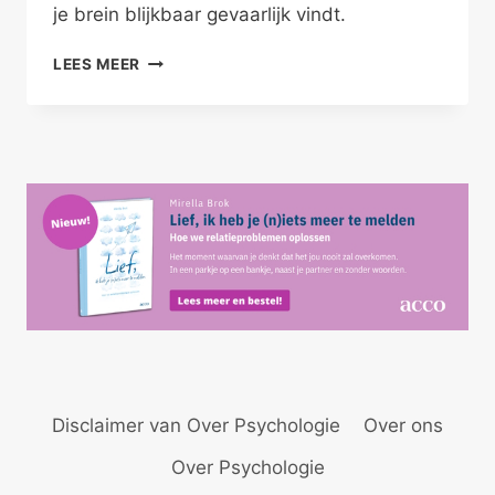
je brein blijkbaar gevaarlijk vindt.
“IK
LEES MEER
KOM
NÓÓIT
MEER
BIJ
JE
TERUG!”
Disclaimer van Over Psychologie
Over ons
Over Psychologie