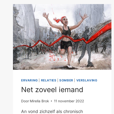
ERVARING
|
RELATIES
|
SOMBER
|
VERSLAVING
Net zoveel iemand
Door
Mirella Brok
11 november 2022
An vond zichzelf als chronisch