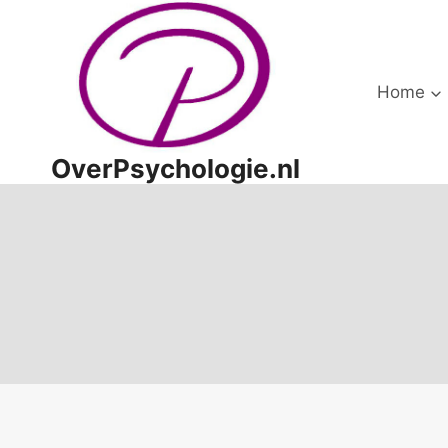
Doorgaan
naar
inhoud
Home
OverPsychologie.nl