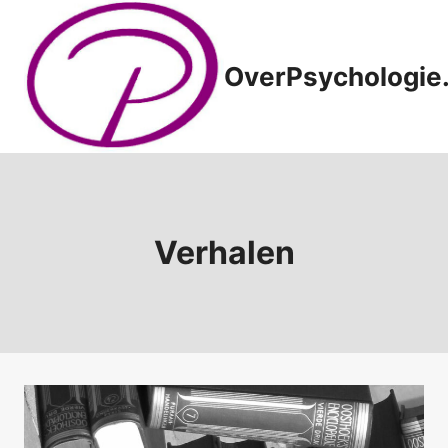
Doorgaan
naar
inhoud
OverPsychologie.
Verhalen