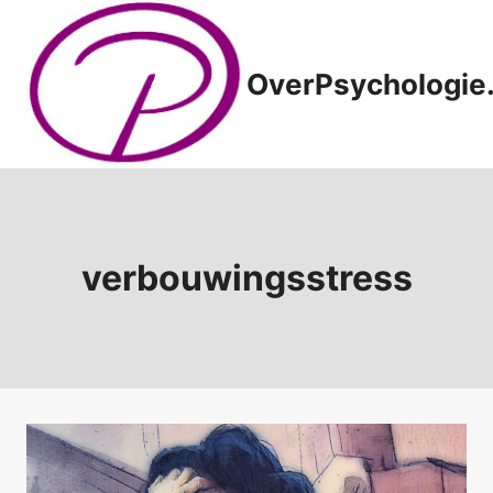
Doorgaan
naar
inhoud
OverPsychologie.
verbouwingsstress