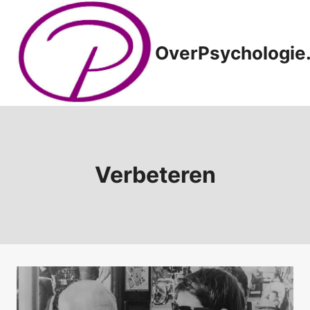
Doorgaan
naar
inhoud
OverPsychologie.
Verbeteren