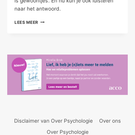
is gewoontjes’. En nu kun je ook luisteren
naar het antwoord.
DE
LEES MEER
LIEFDE
IS
HELEMAAL
NIET
ROMANTISCH
Disclaimer van Over Psychologie
Over ons
Over Psychologie