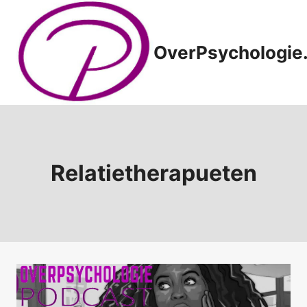
Doorgaan
naar
inhoud
OverPsychologie.
Relatietherapueten