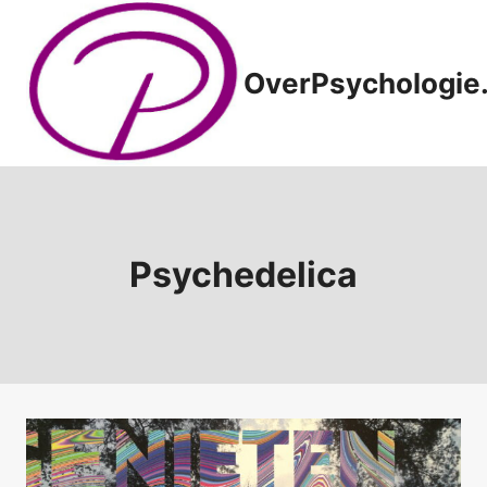
Doorgaan
naar
inhoud
OverPsychologie.
Psychedelica