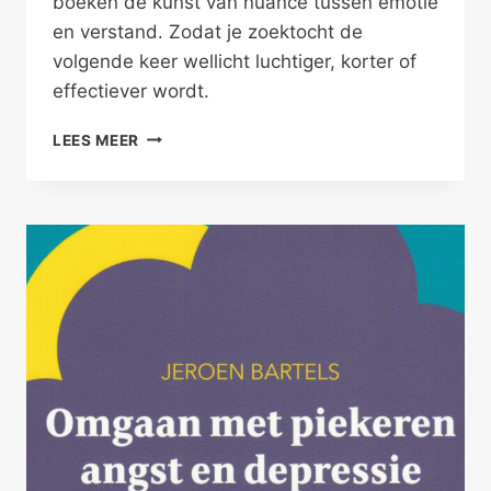
boeken de kunst van nuance tussen emotie
en verstand. Zodat je zoektocht de
volgende keer wellicht luchtiger, korter of
effectiever wordt.
NUANCE
LEES MEER
TUSSEN
EMOTIE
EN
VERSTAND