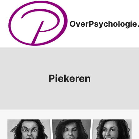
Doorgaan
naar
inhoud
OverPsychologie.
Piekeren