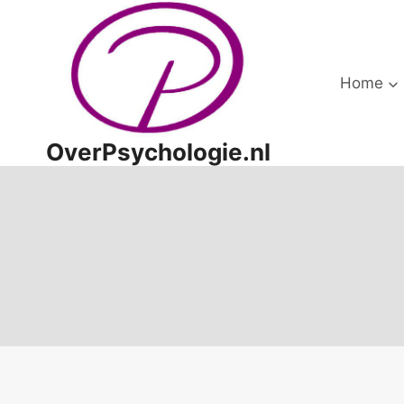
Doorgaan
naar
inhoud
Home
OverPsychologie.nl