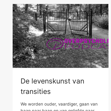
De levenskunst van
transities
We worden ouder, vaardiger, gaan van
baan naar baan en van geliefde naar