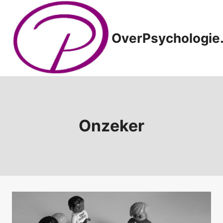
Doorgaan
naar
inhoud
OverPsychologie.
Onzeker