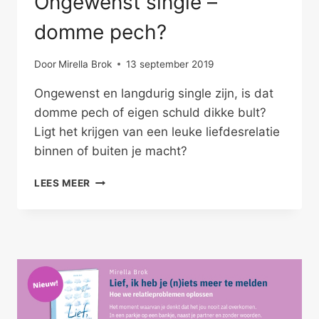
Ongewenst single –
domme pech?
Door
Mirella Brok
13 september 2019
Ongewenst en langdurig single zijn, is dat
domme pech of eigen schuld dikke bult?
Ligt het krijgen van een leuke liefdesrelatie
binnen of buiten je macht?
ONGEWENST
LEES MEER
SINGLE
–
DOMME
PECH?