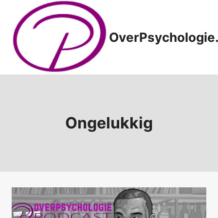
Doorgaan
naar
inhoud
OverPsychologie.
Ongelukkig