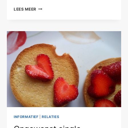
ALS
LEES MEER
JIJ
WÉL
GELUKKIG
BENT
INFORMATIEF
|
RELATIES