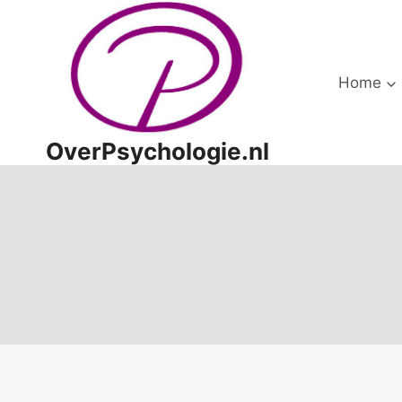
Doorgaan
naar
inhoud
Home
OverPsychologie.nl