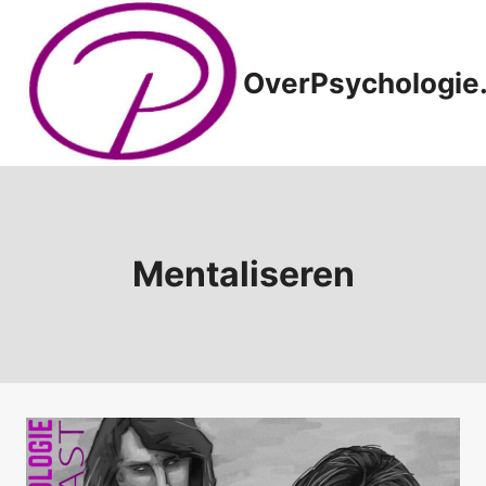
Doorgaan
naar
inhoud
OverPsychologie.
Mentaliseren