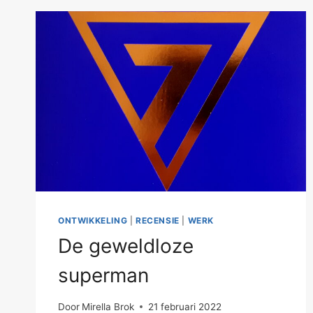
ONTWIKKELING
|
RECENSIE
|
WERK
De geweldloze
superman
Door
Mirella Brok
21 februari 2022