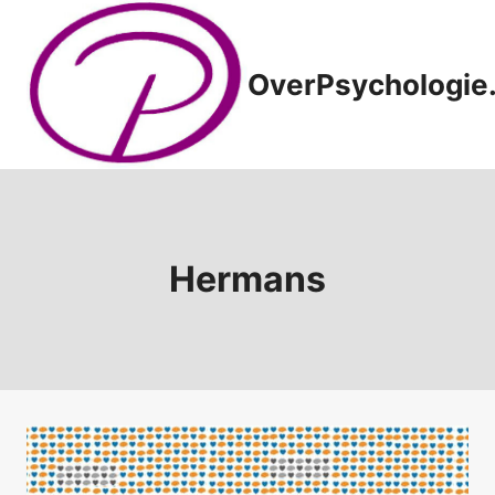
Doorgaan
naar
inhoud
OverPsychologie.
Hermans