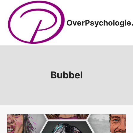
Doorgaan
naar
inhoud
OverPsychologie.
Bubbel