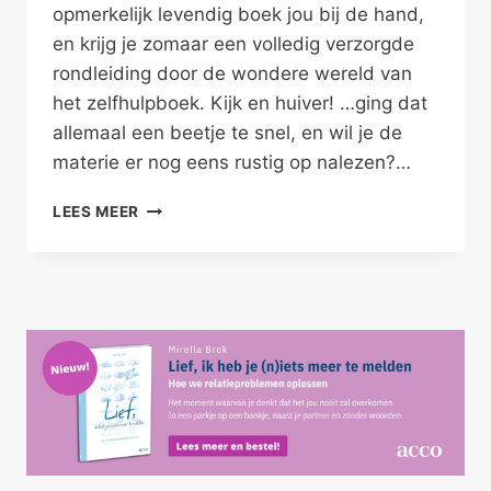
opmerkelijk levendig boek jou bij de hand,
en krijg je zomaar een volledig verzorgde
rondleiding door de wondere wereld van
het zelfhulpboek. Kijk en huiver! …ging dat
allemaal een beetje te snel, en wil je de
materie er nog eens rustig op nalezen?…
HET
LEES MEER
EGOCENTRISCHE
ZELFHULPBOEK
–
DE
FILM