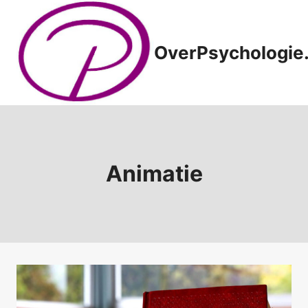
Doorgaan
naar
inhoud
OverPsychologie.
Animatie