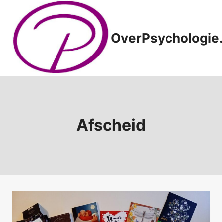
Doorgaan
naar
inhoud
OverPsychologie.
Afscheid