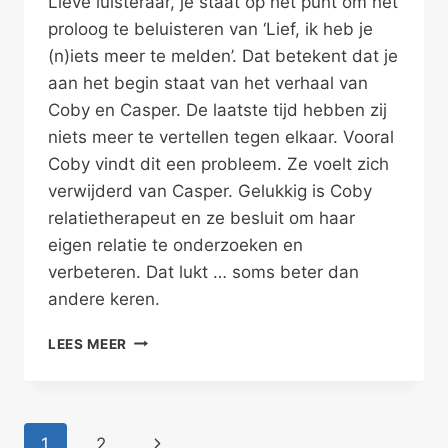
Lieve luisteraar, je staat op het punt om het
proloog te beluisteren van ‘Lief, ik heb je
(n)iets meer te melden’. Dat betekent dat je
aan het begin staat van het verhaal van
Coby en Casper. De laatste tijd hebben zij
niets meer te vertellen tegen elkaar. Vooral
Coby vindt dit een probleem. Ze voelt zich
verwijderd van Casper. Gelukkig is Coby
relatietherapeut en ze besluit om haar
eigen relatie te onderzoeken en
verbeteren. Dat lukt … soms beter dan
andere keren.
LIEF,
LEES MEER
IK
HEB
JE
(N)IETS
Paginanavigatie
Volgende
1
2
MEER