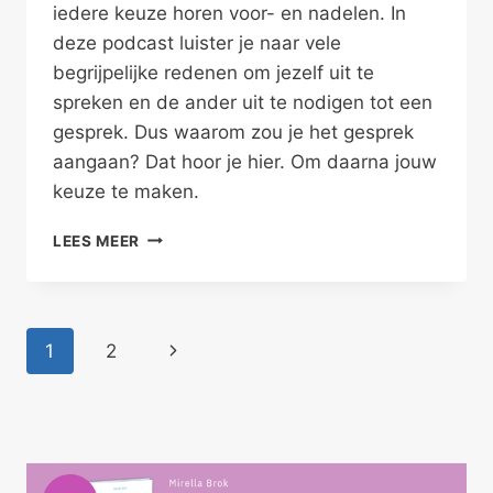
iedere keuze horen voor- en nadelen. In
deze podcast luister je naar vele
begrijpelijke redenen om jezelf uit te
spreken en de ander uit te nodigen tot een
gesprek. Dus waarom zou je het gesprek
aangaan? Dat hoor je hier. Om daarna jouw
keuze te maken.
PODCAST:
LEES MEER
WAAROM
HET
GESPREK
AANGAAN
Paginanavigatie
Volgende
1
2
pagina