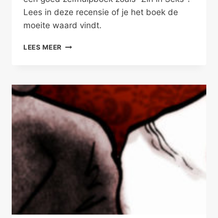
Lees in deze recensie of je het boek de
moeite waard vindt.
JE
LEES MEER
HOOFD
UIT,
JULLIE
BED
IN