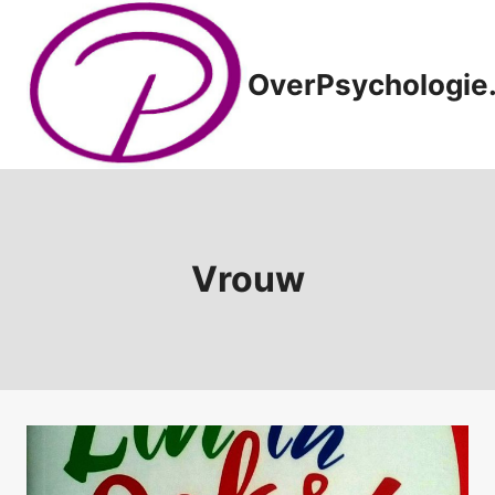
Doorgaan
naar
inhoud
OverPsychologie.
Vrouw