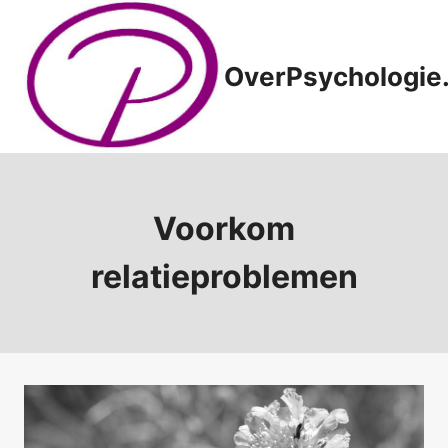
Doorgaan
naar
inhoud
OverPsychologie.
Voorkom
relatieproblemen