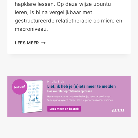
hapklare lessen. Op deze wijze ubuntu
leren, is bijna vergelijkbaar met
gestructureerde relatietherapie op micro en
macroniveau.
VERBONDEN
LEES MEER
MET
ELKAAR
DOOR
UBUNTU