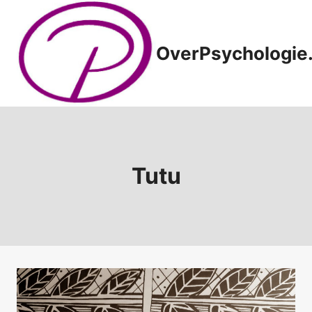
Doorgaan
naar
inhoud
OverPsychologie.
Tutu