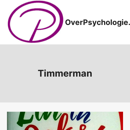
Doorgaan
naar
inhoud
OverPsychologie.
Timmerman