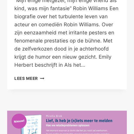
“Mijn enige metgezel, mijn enige vriend als
kind, was mijn fantasie” Robin Williams Een
biografie over het turbulente leven van
acteur en comediën Robin Williams. Over
zijn eenzaamheid met irritante pesters en
fenomenale prestaties op de bühne. Met
de zelfverkozen dood in je achterhoofd
krijgt de humor een nieuw gezicht. Emily
Herbert beschrijft in Als het…
DE
LEES MEER
DROEVIGE
KANT
VAN
ROBIN
WILLIAMS
–
PRETENDERS
I