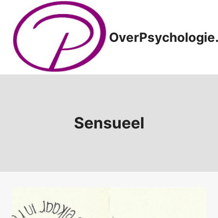
Doorgaan
naar
inhoud
OverPsychologie.
Sensueel