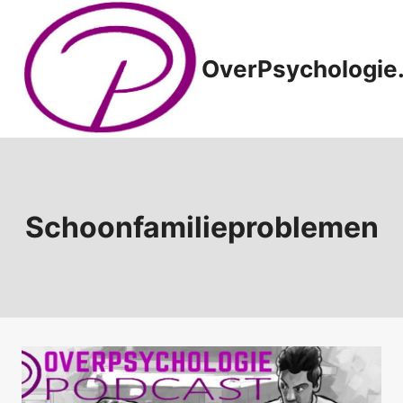
Doorgaan
naar
inhoud
OverPsychologie.
Schoonfamilieproblemen