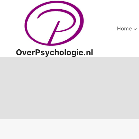
Doorgaan
naar
inhoud
Home
OverPsychologie.nl