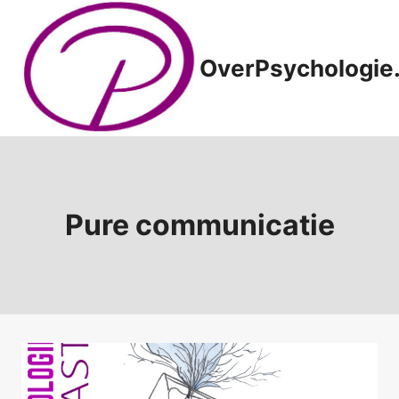
Doorgaan
naar
inhoud
OverPsychologie.
Pure communicatie