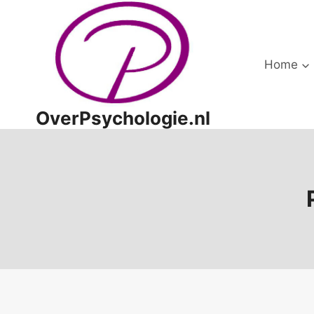
Doorgaan
naar
inhoud
Home
OverPsychologie.nl