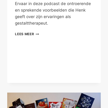
Ervaar in deze podcast de ontroerende
en sprekende voorbeelden die Henk
geeft over zijn ervaringen als
gestalttherapeut.
GESTALT:
LEES MEER
IN
CONTACT
IN
HET
WISSELWERKEND
VELD