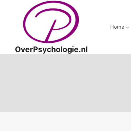
Doorgaan
naar
inhoud
Home
OverPsychologie.nl