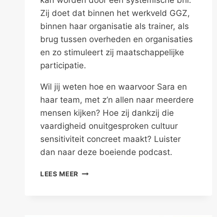
kan worden door een systemische bril.
Zij doet dat binnen het werkveld GGZ,
binnen haar organisatie als trainer, als
brug tussen overheden en organisaties
en zo stimuleert zij maatschappelijke
participatie.
Wil jij weten hoe en waarvoor Sara en
haar team, met z’n allen naar meerdere
mensen kijken? Hoe zij dankzij die
vaardigheid onuitgesproken cultuur
sensitiviteit concreet maakt? Luister
dan naar deze boeiende podcast.
MET
LEES MEER
Z’N
ALLEN
NAAR
MEERDERE