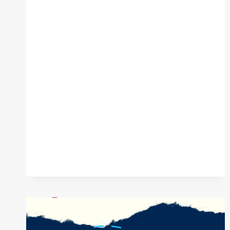
JE
VANDAAN
KOMT