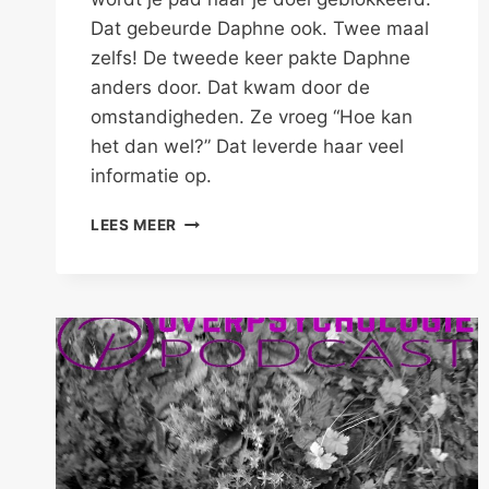
Dat gebeurde Daphne ook. Twee maal
zelfs! De tweede keer pakte Daphne
anders door. Dat kwam door de
omstandigheden. Ze vroeg “Hoe kan
het dan wel?” Dat leverde haar veel
informatie op.
HOE
LEES MEER
KAN
HET
DAN
WEL?
SOMS
IS
ER
EEN
WEG.