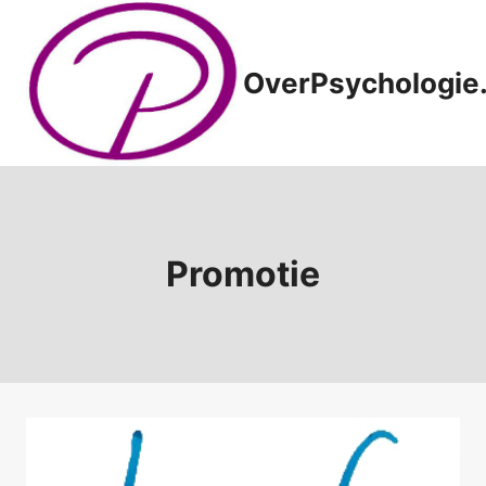
Doorgaan
naar
inhoud
OverPsychologie.
Promotie