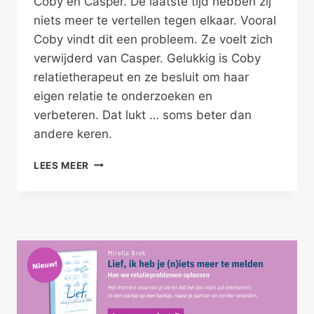
Coby en Casper. De laatste tijd hebben zij
niets meer te vertellen tegen elkaar. Vooral
Coby vindt dit een probleem. Ze voelt zich
verwijderd van Casper. Gelukkig is Coby
relatietherapeut en ze besluit om haar
eigen relatie te onderzoeken en
verbeteren. Dat lukt … soms beter dan
andere keren.
LIEF,
LEES MEER
IK
HEB
JE
(N)IETS
MEER
TE
MELDEN