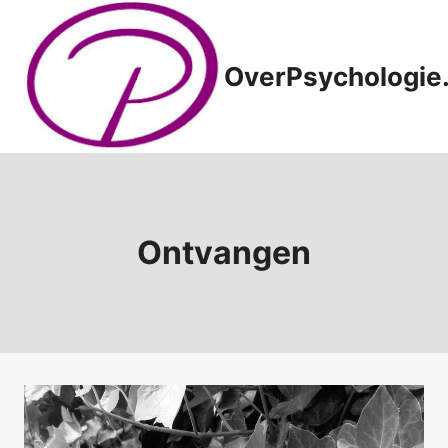
Doorgaan
naar
inhoud
OverPsychologie.
Ontvangen