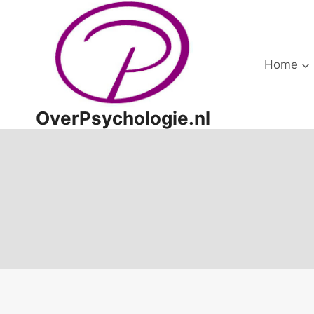
Doorgaan
naar
inhoud
Home
OverPsychologie.nl