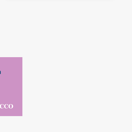
JE
DAT
ETEN?