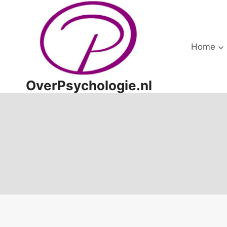
Doorgaan
naar
inhoud
Home
OverPsychologie.nl