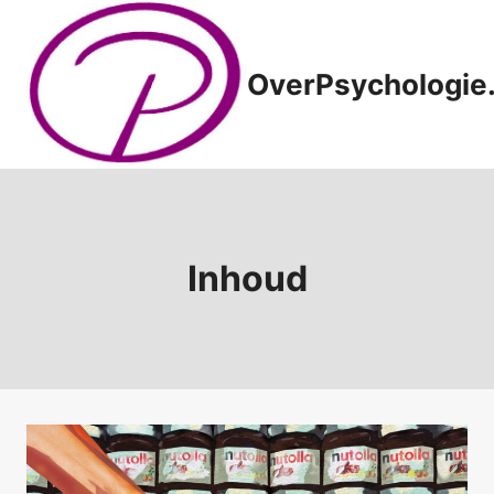
Doorgaan
naar
inhoud
OverPsychologie.
Inhoud