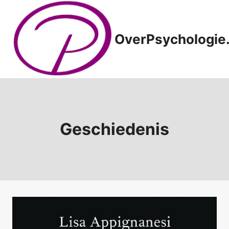
Doorgaan
naar
inhoud
OverPsychologie.
Geschiedenis