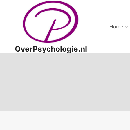
Doorgaan
naar
inhoud
Home
OverPsychologie.nl