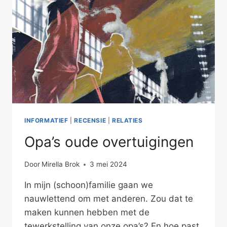
INFORMATIEF
|
RECENSIE
|
RELATIES
Opa’s oude overtuigingen
Door
Mirella Brok
3 mei 2024
In mijn (schoon)familie gaan we
nauwlettend om met anderen. Zou dat te
maken kunnen hebben met de
tewerkstelling van onze opa’s? En hoe past