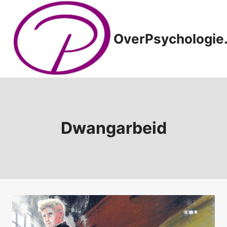
Doorgaan
naar
inhoud
OverPsychologie.
Dwangarbeid