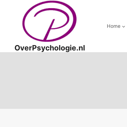
Doorgaan
naar
inhoud
Home
OverPsychologie.nl