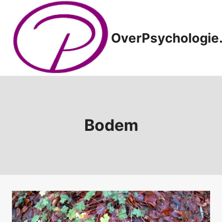
Doorgaan
naar
inhoud
OverPsychologie.
Bodem