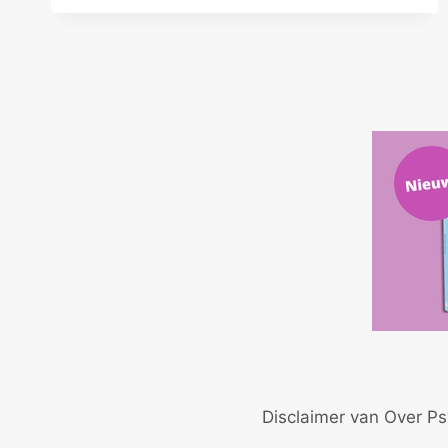
HET
VAN
DE
LIEFDE
–
PRETENDERS
II
Disclaimer van Over Ps