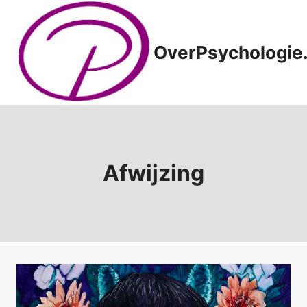
Doorgaan
naar
inhoud
OverPsychologie.
Afwijzing