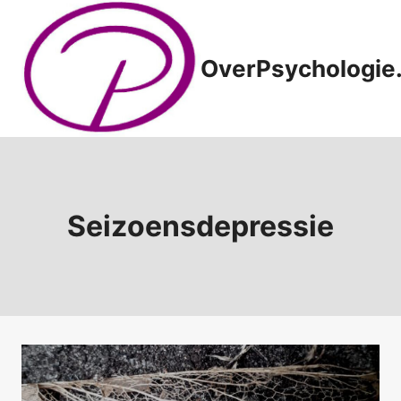
Doorgaan
naar
inhoud
OverPsychologie.
Seizoensdepressie