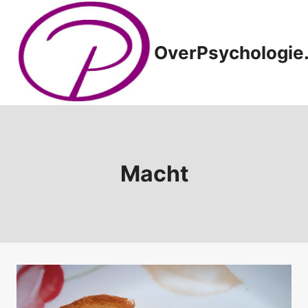
Doorgaan
naar
inhoud
OverPsychologie.
Macht