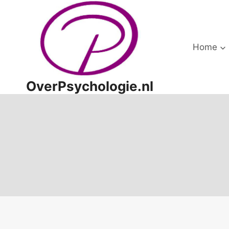
Doorgaan
naar
inhoud
Home
OverPsychologie.nl