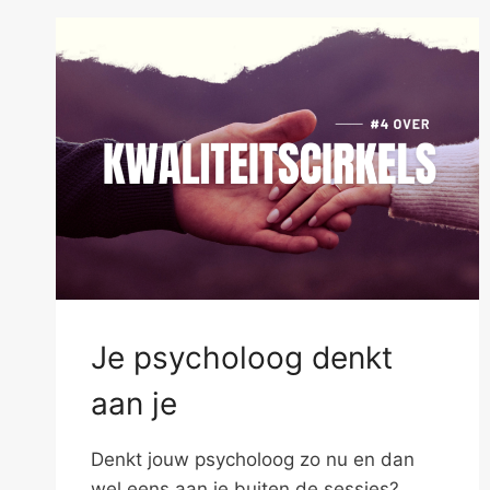
Je psycholoog denkt
aan je
Denkt jouw psycholoog zo nu en dan
wel eens aan je buiten de sessies?