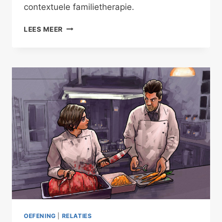
contextuele familietherapie.
WAAR
LEES MEER
JE
VANDAAN
KOMT
OEFENING
|
RELATIES