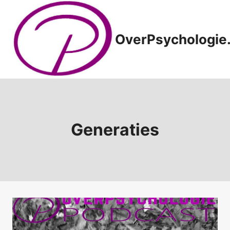
Doorgaan
naar
inhoud
OverPsychologie.
Generaties