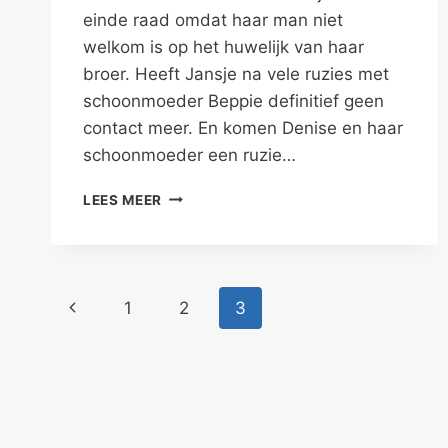
einde raad omdat haar man niet
welkom is op het huwelijk van haar
broer. Heeft Jansje na vele ruzies met
schoonmoeder Beppie definitief geen
contact meer. En komen Denise en haar
schoonmoeder een ruzie…
KIES
LEES MEER
PARTIJ
VOOR
AL
JE
Paginanavigatie
DIERBAREN
Vorige
1
2
3
–
FAMILIEPROBLEMEN
pagina
I