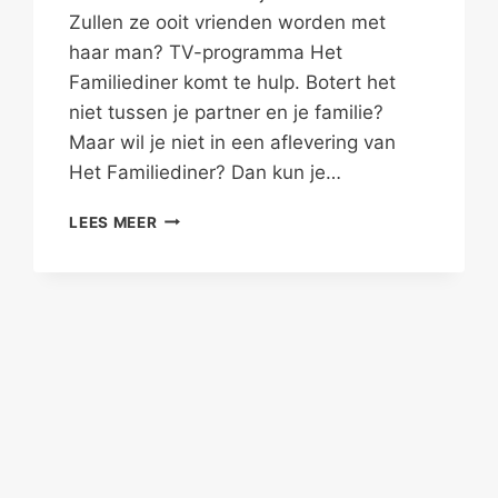
Zullen ze ooit vrienden worden met
haar man? TV-programma Het
Familiediner komt te hulp. Botert het
niet tussen je partner en je familie?
Maar wil je niet in een aflevering van
Het Familiediner? Dan kun je…
JE
LEES MEER
VRIEND
ALS
VREEMDE
EEND
–
FAMILIEPROBLEMEN
II