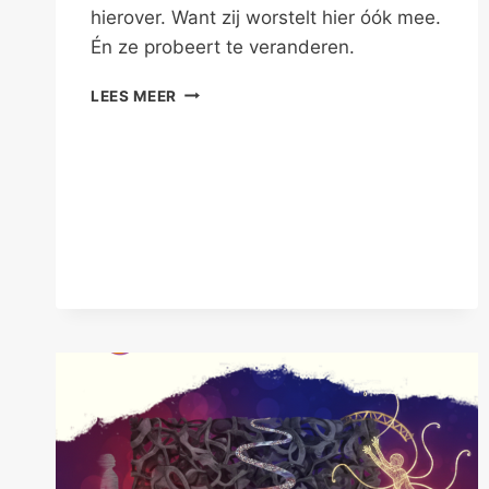
hierover. Want zij worstelt hier óók mee.
Én ze probeert te veranderen.
JEZELF
LEES MEER
ZIJN
BIJ
DE
ANDER