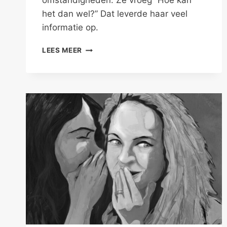
omstandigheden. Ze vroeg “Hoe kan
het dan wel?” Dat leverde haar veel
informatie op.
HOE
LEES MEER
KAN
HET
DAN
WEL?
SOMS
IS
ER
EEN
WEG.