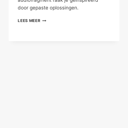
audiofragment raak je geïnspireerd
door gepaste oplossingen.
MOEDERS
LEES MEER
VIND
JEZELF
TERUG